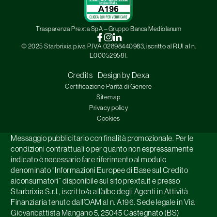
Trasparenza Prexta SpA – Gruppo Banca Mediolanum
© 2025 Starbrixia p.iva P.IVA 02898440983, iscritto al RUI al n.
E000529581.
Credits
-
Design by Dexa
Certificazione Parità di Genere
Sitemap
Privacy policy
Cookies
Messaggio pubblicitario con finalità promozionale. Per le
condizioni contrattuali o per quanto non espressamente
indicato è necessario fare riferimento al modulo
denominato “Informazioni Europee di Base sul Credito
aiconsumatori” disponibile sul sito prexta.it e presso
Starbrixia S.r.l., iscritto/a all’albo degli Agenti in Attività
Finanziaria tenuto dall’OAM al n. A196. Sede legale in Via
Giovanbattista Mangano 5, 25045 Castegnato (BS)