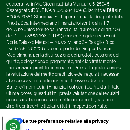
edoperativa in Via Giovanbattista Mangano 5, 25045
Castegnato (BS), P.IVA n. 02898440983, iscritto al RUI al n.
E000529581. Starbrixia S.r.l. opera in qualità di agente della
Prexta Spa, Intermediario Finanziario iscritto al n. 117
dell’Albo Unico tenuto da Banca d’Italia ai sensi dell’art. 106
del D. Lgs. 385/1993 (“TUB”) con sede legale in Via Ennio
Doris, Palazzo Meucci – 20079 Milano 3 – Basiglio, (cod.
fisc. 07551781003) e facente parte del Gruppo Bancario
Mediolanum, per la distribuzione dei prodotti cessione del
quinto, delegazione di pagamento, anticipo trattamento
fine servizio e prestito personale di Prexta, la quale si riserva
la valutazione del merito creditizio e dei requisiti necessari
alla concessione dei finanziamenti, ovvero di altre
Banche/Intermediari Finanziari collocati da Prexta. In tale
ultima ipotesi questi ultimi, previa valutazione dei requisiti
necessari alla concessione del finanziamento, saranno i
diretti contraenti e titolari di tutti i rapporti contratto.
Le tue preferenze relative alla privacy