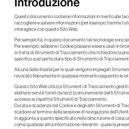
Introduzione
Questo documento contiene informazioni in merito alle tecno
raccogliere e salvare informazioni (per esempio tramite l’ut
interagisce con questo Sito Web.
Per semplicità, in questo documento tali tecnologie sono sin
Per esempio, sebbene i Cookie possano essere usati in browse
si tratta di Strumenti di Tracciamento che richiedono la pre
specifico quel particolare tipo di Strumento di Tracciament
Alcune delle finalità per le quali vengono impiegati Strumen
revocato liberamente in qualsiasi momento seguendo le is
Questo Sito Web utilizza Strumenti di Tracciamento gestit
abilitano servizi forniti da terzi (comunemente detti Strume
accesso ai rispettivi Strumenti di Tracciamento.
Durata e scadenza dei Cookie e degli altri Strumenti di Trac
scadono al termine della sessione di navigazione dell’Utent
In aggiunta a quanto specificato nella descrizione di ciascun
come qualsiasi altra informazione rilevante - quale la presenza