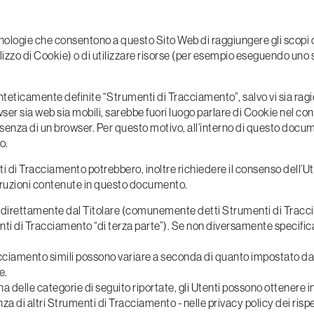
logie che consentono a questo Sito Web di raggiungere gli scopi des
ilizzo di Cookie) o di utilizzare risorse (per esempio eseguendo uno 
teticamente definite “Strumenti di Tracciamento”, salvo vi sia ragio
r sia web sia mobili, sarebbe fuori luogo parlare di Cookie nel con
senza di un browser. Per questo motivo, all’interno di questo docum
o.
ti di Tracciamento potrebbero, inoltre richiedere il consenso dell’U
truzioni contenute in questo documento.
i direttamente dal Titolare (comunemente detti Strumenti di Tracc
nti di Tracciamento “di terza parte”). Se non diversamente specifica
ciamento simili possono variare a seconda di quanto impostato dal T
e.
a delle categorie di seguito riportate, gli Utenti possono ottenere i
 di altri Strumenti di Tracciamento - nelle privacy policy dei rispetti