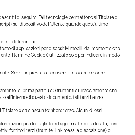
critti di seguito. Tali tecnologie permettono al Titolare di
script) sul dispositivo dell’Utente quando quest’ultimo
ne di differenziare.
testo di applicazioni per dispositivi mobili, dal momento che
ento il termine Cookie è utilizzato solo per indicare in modo
tente. Se viene prestato il consenso, esso può essere
iamento “di prima parte”) e Strumenti di Tracciamento che
to all’interno di questo documento, tali terzi hanno
itolare o da ciascun fornitore terzo. Alcuni di essi
nformazioni più dettagliate ed aggiornate sulla durata, così
vi fornitori terzi (tramite i link messi a disposizione) o