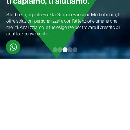
ti capiamo, ti aiutiamo.
Starbrixia, agente Prexta Gruppo Bancario Mediolanum, ti
offre soluzioni personalizzate con l’attenzione umana che
meriti. Analizziamo le tue esigenze per trovare il prestito più
adatto e conveniente.